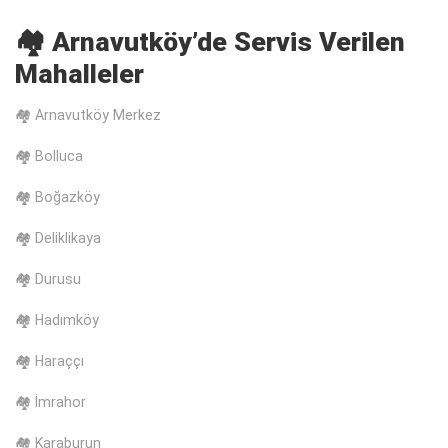
🏘️ Arnavutköy’de Servis Verilen
Mahalleler
🏘️ Arnavutköy Merkez
🏘️ Bolluca
🏘️ Boğazköy
🏘️ Deliklikaya
🏘️ Durusu
🏘️ Hadımköy
🏘️ Haraççı
🏘️ İmrahor
🏘️ Karaburun