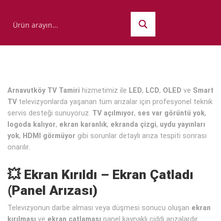
Arnavutköy TV Tamiri
hizmetimiz ile
LED
,
LCD
,
OLED
ve
Smart
TV
televizyonlarda yaşanan tüm arızalar için profesyonel teknik
servis desteği sunuyoruz.
TV açılmıyor
,
ses var görüntü yok
,
logoda kalıyor
,
ekran karanlık
,
ekranda çizgi
,
uydu yayınları
yok
,
HDMI görmüyor
gibi sorunlar detaylı arıza tespiti sonrası
onarılır.
💥 Ekran Kırıldı – Ekran Çatladı
(Panel Arızası)
Televizyonun darbe alması veya düşmesi sonucu oluşan
ekran
kırılması
ve
ekran çatlaması
panel kaynaklı ciddi arızalardır.