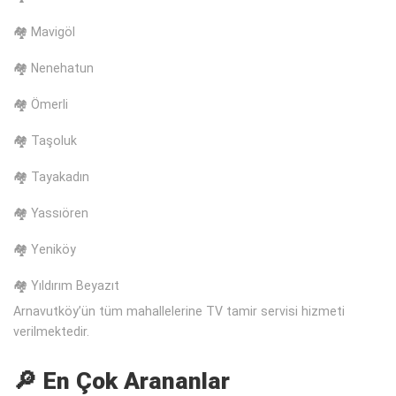
🏘️ Mavigöl
🏘️ Nenehatun
🏘️ Ömerli
🏘️ Taşoluk
🏘️ Tayakadın
🏘️ Yassıören
🏘️ Yeniköy
🏘️ Yıldırım Beyazıt
Arnavutköy’ün tüm mahallelerine TV tamir servisi hizmeti
verilmektedir.
🔎 En Çok Arananlar