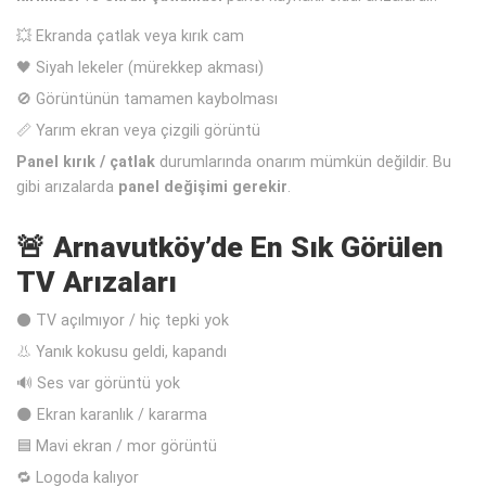
💥 Ekranda çatlak veya kırık cam
🖤 Siyah lekeler (mürekkep akması)
🚫 Görüntünün tamamen kaybolması
📏 Yarım ekran veya çizgili görüntü
Panel kırık / çatlak
durumlarında onarım mümkün değildir. Bu
gibi arızalarda
panel değişimi gerekir
.
🚨 Arnavutköy’de En Sık Görülen
TV Arızaları
⚫ TV açılmıyor / hiç tepki yok
👃 Yanık kokusu geldi, kapandı
🔊 Ses var görüntü yok
🌑 Ekran karanlık / kararma
🟦 Mavi ekran / mor görüntü
🔁 Logoda kalıyor