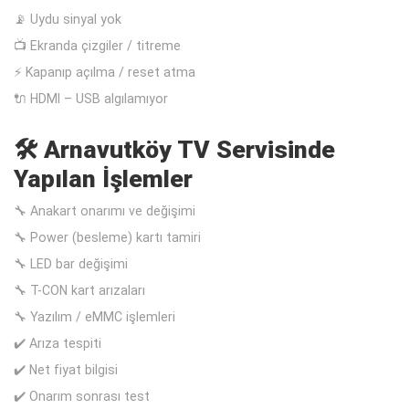
📡 Uydu sinyal yok
📺 Ekranda çizgiler / titreme
⚡ Kapanıp açılma / reset atma
🔌 HDMI – USB algılamıyor
🛠️ Arnavutköy TV Servisinde
Yapılan İşlemler
🔧 Anakart onarımı ve değişimi
🔧 Power (besleme) kartı tamiri
🔧 LED bar değişimi
🔧 T-CON kart arızaları
🔧 Yazılım / eMMC işlemleri
✔️ Arıza tespiti
✔️ Net fiyat bilgisi
✔️ Onarım sonrası test