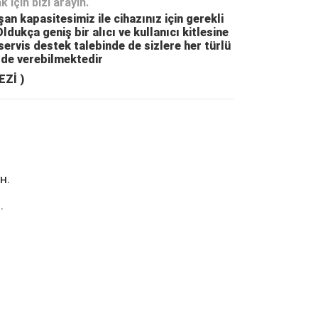
 için bizi arayın.
an kapasitesimiz ile cihazınız için gerekli
dukça geniş bir alıcı ve kullanıcı kitlesine
servis destek talebinde de sizlere her türlü
 de verebilmektedir
EZİ )
H.
.