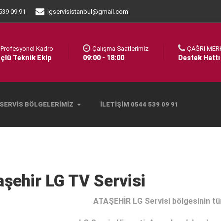
539 09 91
lgservisistanbul@gmail.com
Profesyonel Kadro
Çalışma Saatlerimiz
ÇAĞRI MER
çlü Teknik Ekip
09:00 - 18:00
Destek Hattı
SERVIS BÖLGELERIMIZ
İLETIŞIM 0544 539 09 91
aşehir LG TV Servisi
ATAŞEHİR LG Servisi bölgesinin t