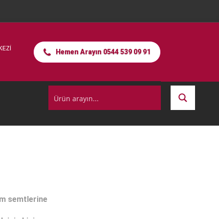
KEZİ
Hemen Arayın 0544 539 09 91
üm semtlerine