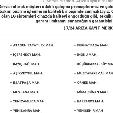
LG Servis Hizmeti. Arıza kaydı bırakmak
ervisi olarak müşteri odaklı çalışma prensiplerimiz ve çalış
bakım onarım işlemlerini kaliteli bir biçimde sunmaktayız. Ol
 olan LG sistemleri cihazda kaliteyi öngördüğü gibi, teknik 
garanti imkanını sunacağının garantisini
( 7/24 ARIZA KAYIT MERK
– ATAŞEHİRATATÜRK MAH.
– FERHATPAŞA MAH.
– İÇERENKÖY MAH.
– İNÖNÜ MAH.
– KAYIŞDAĞI MAH.
– KÜÇÜKBAKKALKÖY MA
– AŞIKVEYSEL MAH.
– MUSTAFAKEMAL MAH
– ESATPAŞA MAH.
– ÖRNEK MAH.
– MEVLANA MAH.
– MİMARSİNAN MAH.
– YENİÇAMLICA MAH.
– BARBAROS MAH.
– YENİSAHRA MAH.
– YENİŞEHİR MAH