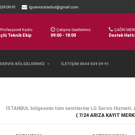
539 09 91
lgservisistanbul@gmail.com
Profesyonel Kadro
Çalışma Saatlerimiz
ÇAĞRI MER
çlü Teknik Ekip
09:00 - 18:00
Destek Hattı
SERVIS BÖLGELERIMIZ
İLETIŞIM 0544 539 09 91
İSTANBUL bölgesinin tüm semtlerine LG Servis Hizmeti. Ar
( 7/24 ARIZA KAYIT MERK