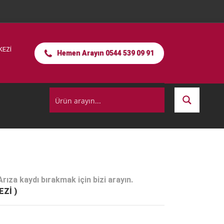
KEZİ
Hemen Arayın 0544 539 09 91
ıza kaydı bırakmak için bizi arayın.
EZİ )