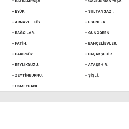
– BAYRAMPAŞA
– GAZİOSMANPAŞA.
– EYÜP.
– SULTANGAZİ.
– ARNAVUTKÖY.
– ESENLER.
– BAĞCILAR.
– GÜNGÖREN.
– FATİH.
– BAHÇELİEVLER.
– BAKIRKÖY.
– BAŞAKŞEHİR.
– BEYLİKDÜZÜ.
– ATAŞEHİR.
– ZEYTİNBURNU.
– ŞİŞLİ.
– OKMEYDANI.