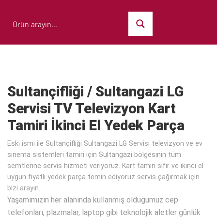
Sultançifliği / Sultangazi LG
Servisi TV Televizyon Kart
Tamiri İkinci El Yedek Parça
Eski ismi ile Sultançifliği Sultangazi LG Servisi televizyon ve ev
sinema sistemleri tamiri için Sultangazi bölgesinin tüm
semtlerine servis hizmeti veriyoruz. Kart tamiri sıfır ve ikinci el
uygun fiyatlı yedek parça temin ediyoruz servis çağırmak için
bizi arayın.
Yaşamımızın her alanında kullanmış olduğumuz cep
telefonları, plazmalar, laptop gibi teknolojik aletler günlük