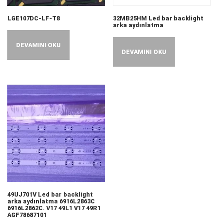
LGE107DC-LF-T8
32MB25HM Led bar backlight
arka aydınlatma
DEVAMINI OKU
DEVAMINI OKU
49UJ701V Led bar backlight
arka aydınlatma 6916L2863C
6916L2862C. V17 49L1 V17 49R1
AGF78687101