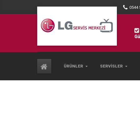
0544 
Gü
ÜRÜNLER
SERVISLER