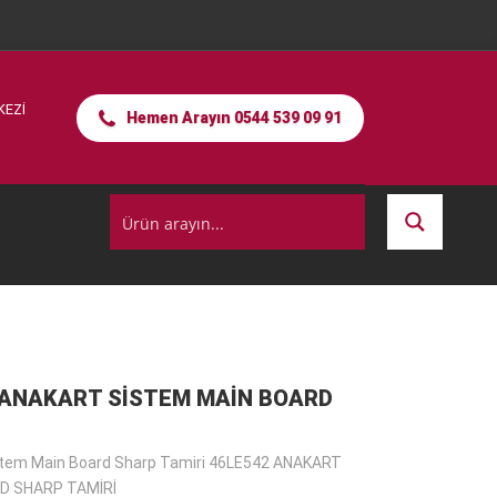
KEZİ
Hemen Arayın 0544 539 09 91
 ANAKART SISTEM MAIN BOARD
stem Main Board Sharp Tamiri 46LE542 ANAKART
D SHARP TAMİRİ