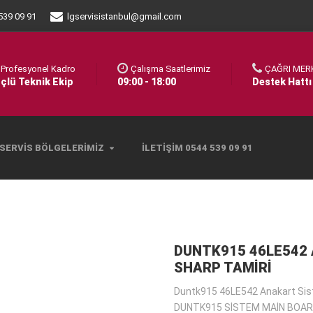
539 09 91
lgservisistanbul@gmail.com
Profesyonel Kadro
Çalışma Saatlerimiz
ÇAĞRI MER
çlü Teknik Ekip
09:00 - 18:00
Destek Hattı
SERVIS BÖLGELERIMIZ
İLETIŞIM 0544 539 09 91
DUNTK915 46LE542
SHARP TAMIRI
Duntk915 46LE542 Anakart Si
DUNTK915 SİSTEM MAİN BOAR