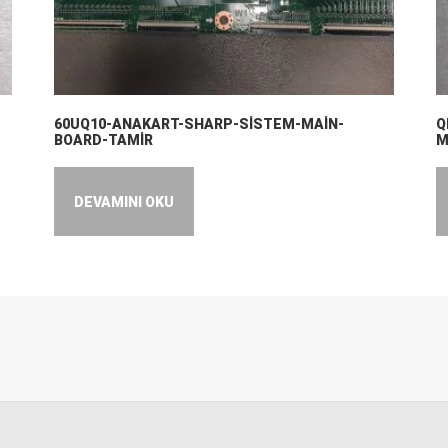
60UQ10-ANAKART-SHARP-SİSTEM-MAİN-
Q
BOARD-TAMİR
M
DEVAMINI OKU