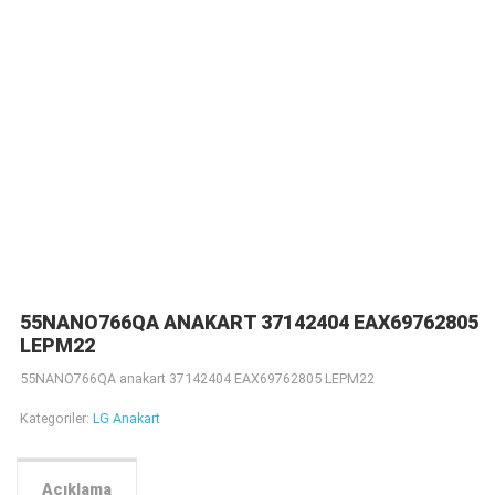
55NANO766QA ANAKART 37142404 EAX69762805
LEPM22
55NANO766QA anakart 37142404 EAX69762805 LEPM22
Kategoriler:
LG Anakart
Açıklama