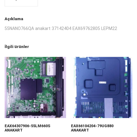
Açıklama
55NANO766QA anakart 37142404 EAX69762805 LEPM22
İlgili ürünler
EAX64307906-55LM660S
EAX66104204-79UG880
ANAKART
ANAKART