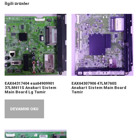
İlgili ürünler
EAX64317404 eax64909901
EAX64307906 47LM760S
37LM611S Anakart Sistem
Anakart Sistem Main Board
Main Board Lg Tamir
Tamir
DEVAMINI OKU