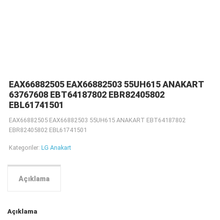
EAX66882505 EAX66882503 55UH615 ANAKART
63767608 EBT64187802 EBR82405802
EBL61741501
EAX66882505 EAX66882503 55UH615 ANAKART EBT64187802
EBR82405802 EBL61741501
Kategoriler:
LG Anakart
Açıklama
Açıklama