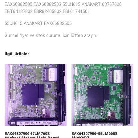
EAX66882505 EAX66882503 55UH615 ANAKART 63767608
EBT64187802 EBR82405802 EBL61741501
55UH615 ANAKART EAX66882505
Güncel fiyat ve stok durumu için lütfen arayın.
İlgili ürünler
EAX64307906 47LM760S
EAX64307906-55LM660S
Anakart Sistem Main Board
ANAKART