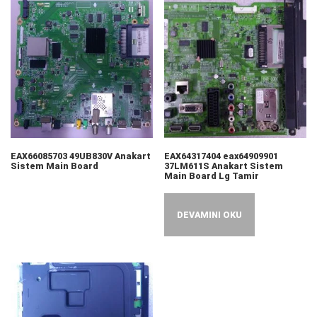
EAX66085703 49UB830V Anakart
EAX64317404 eax64909901
Sistem Main Board
37LM611S Anakart Sistem
Main Board Lg Tamir
DEVAMINI OKU