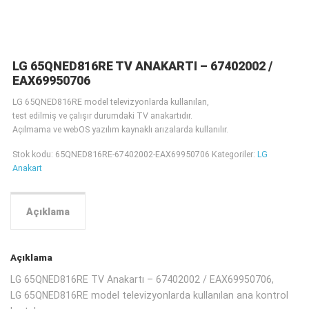
LG 65QNED816RE TV ANAKARTI – 67402002 /
EAX69950706
LG 65QNED816RE model televizyonlarda kullanılan,
test edilmiş ve çalışır durumdaki TV anakartıdır.
Açılmama ve webOS yazılım kaynaklı arızalarda kullanılır.
Stok kodu:
65QNED816RE-67402002-EAX69950706
Kategoriler:
LG
Anakart
Açıklama
Açıklama
LG 65QNED816RE TV Anakartı – 67402002 / EAX69950706,
LG 65QNED816RE model televizyonlarda kullanılan ana kontrol