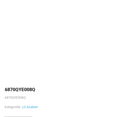
6870QYE008Q
6870QYE008Q
Kategoriler:
LG Anakart