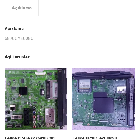
Açıklama
Açıklama
6870QYE008Q
İlgili ürünler
EAX64317404 eax64909901
EAX64307906-42LM620