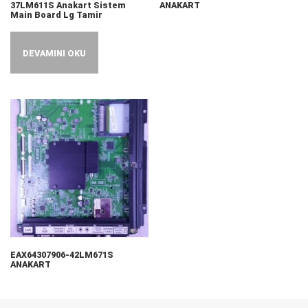
37LM611S Anakart Sistem
ANAKART
Main Board Lg Tamir
DEVAMINI OKU
EAX64307906-42LM671S
ANAKART