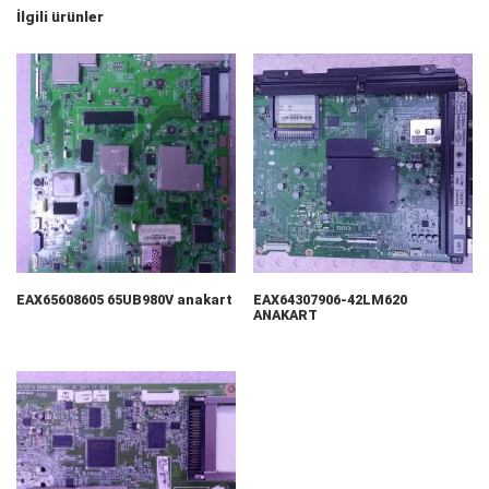
İlgili ürünler
EAX65608605 65UB980V anakart
EAX64307906-42LM620
ANAKART