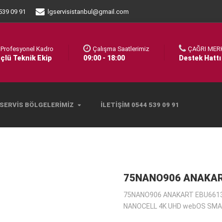
539 09 91
lgservisistanbul@gmail.com
Profesyonel Kadro
Çalışma Saatlerimiz
ÇAĞRI MER
çlü Teknik Ekip
09:00 - 18:00
Destek Hattı
SERVIS BÖLGELERIMIZ
İLETIŞIM 0544 539 09 91
75NANO906 ANAKAR
75NANO906 ANAKART EBU6613
NANOCELL 4K UHD webOS SMART