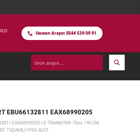
KEZİ
Hemen Arayın 0544 539 09 91
T EBU66132811 EAX68990205
2811 EAX68990205 LG 75NANO906 75inc 190 CM
 TV,DAHİLİ UYDU ALICI