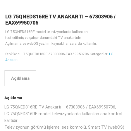
LG 75QNED816RE TV ANAKARTI – 67303906 /
EAX69950706
LG 75QNED816RE model televizyonlarda kullanılan,
test edilmiş ve çalışır durumdaki TV anakartıdır.
Açılmama ve webOS yazılım kaynaklı arızalarda kullanılır.
Stok kodu:
75QNED816RE-67303906-EAX69950706
Kategoriler:
LG
Anakart
Açıklama
Açıklama
LG 75QNED816RE TV Anakartı – 67303906 / EAX69950706,
LG 75QNED816RE model televizyonlarda kullanılan ana kontrol
kartıdır.
Televizyonun görüntü işleme, ses kontrolü, Smart TV (webOS)