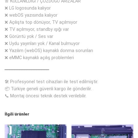
🚨 KULLANILDIĞI / ÇÖZDÜĞÜ ARIZALAR
❌ LG logosunda kalıyor
❌ webOS yazısında kalıyor
❌ Açılışta top dönüyor, TV açılmıyor
❌ TV açılmıyor, standby ışığı var
❌ Görüntü yok / Ses var
❌ Uydu yayınları yok / Kanal bulmuyor
❌ Yazılım (webOS) kaynaklı donma sorunları
❌ eMMC kaynaklı açılış problemleri
━━━━━━━━━━━━━━━━━━
🛠 Profesyonel test cihazları ile test edilmiştir.
📦 Türkiye geneli güvenli kargo ile gönderilir.
📞 Montaj öncesi teknik destek verilebilir.
İlgili ürünler