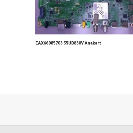
EAX66085703 55UB830V Anakart