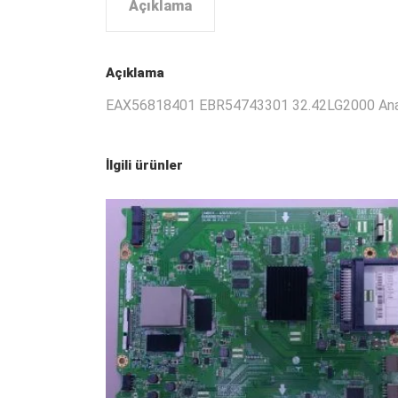
Açıklama
Açıklama
EAX56818401 EBR54743301 32.42LG2000 Ana
İlgili ürünler