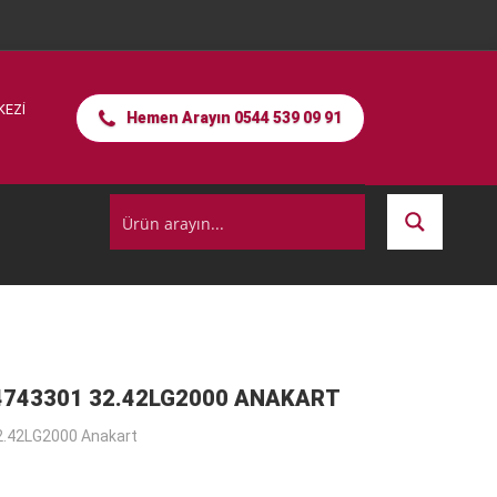
KEZİ
Hemen Arayın 0544 539 09 91
4743301 32.42LG2000 ANAKART
.42LG2000 Anakart