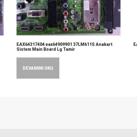
EAX64317404 eax64909901 37LM611S Anakart
E
Sistem Main Board Lg Tamir
DEVAMINI OKU