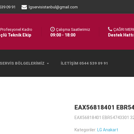
539 09 91
lgservisistanbul@gmail.com
Profesyonel Kadro
Çalışma Saatlerimiz
ÇAĞRI MER
çlü Teknik Ekip
09:00 - 18:00
Destek Hattı
SERVIS BÖLGELERIMIZ
İLETIŞIM 0544 539 09 91
EAX56818401 EBR5
EAX56818401 EBR54743301 32
Kategoriler:
LG Anakart