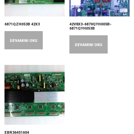
6871QZH053B 42X3
42V8X3-6870QYH005B-
6871QYH053B
DEVAMINI OKU
DEVAMINI OKU
EBR36451604