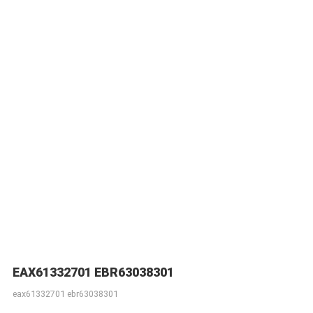
EAX61332701 EBR63038301
eax61332701 ebr63038301