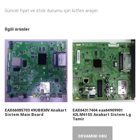
Güncel fiyat ve stok durumu için lütfen arayın.
İlgili ürünler
EAX66085703 49UB830V Anakart
EAX64317404 eax64909901
Sistem Main Board
42LM615S Anakart Sistem Lg
Tamir
DEVAMINI OKU