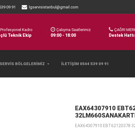
539 09 91
lgservisistanbul@gmail.com
Profesyonel Kadro
Çalışma Saatlerimiz
ÇAĞRI MER
çlü Teknik Ekip
09:00 - 18:00
Destek Hattı
SERVIS BÖLGELERIMIZ
İLETIŞIM 0544 539 09 91
EAX64307910 EBT6
32LM660SANAKART
EAX64307910 EBT62120378 3