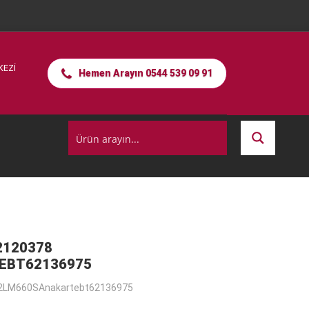
KEZİ
Hemen Arayın 0544 539 09 91
2120378
EBT62136975
2LM660SAnakartebt62136975