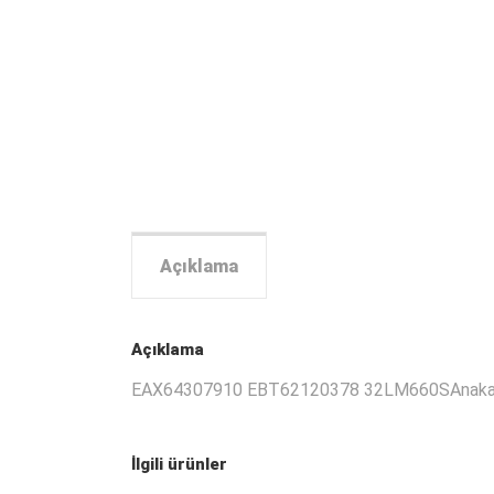
Açıklama
Açıklama
EAX64307910 EBT62120378 32LM660SAnaka
İlgili ürünler