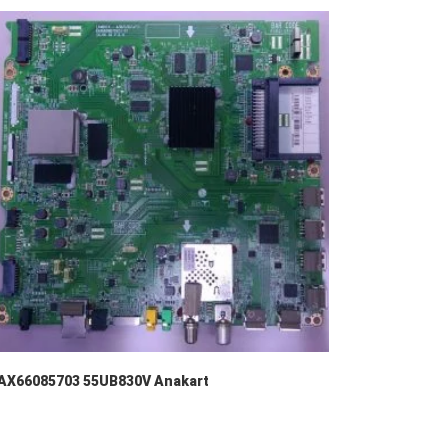
AX66085703 55UB830V Anakart