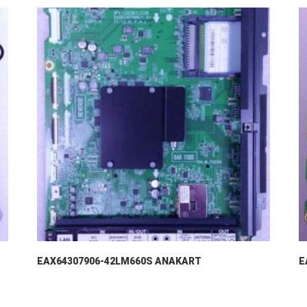
EAX64307906-42LM660S ANAKART
E