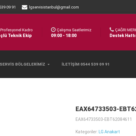
539 09 91
lgservisistanbul@gmail.com
Profesyonel Kadro
Çalışma Saatlerimiz
ÇAĞRI MER
çlü Teknik Ekip
09:00 - 18:00
Destek Hattı
SERVIS BÖLGELERIMIZ
İLETIŞIM 0544 539 09 91
EAX64733503-EBT6
EAX64733503-EBT62084611
Kategoriler:
LG Anakart