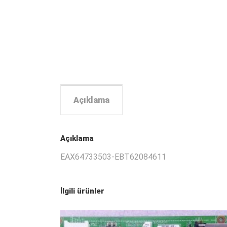
Açıklama
Açıklama
EAX64733503-EBT62084611
İlgili ürünler