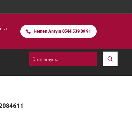
KEZİ
Hemen Arayın 0544 539 09 91
2084611