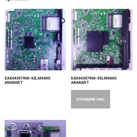
EAX64307906-42LM640S
EAX64307906-55LM660S
ANAKART
ANAKART
DEVAMINI OKU