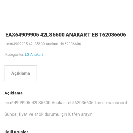
EAX64909905 42LS5600 ANAKART EBT62036606
eax64909905 42LS5600 Anakart ebt62036606
Kategoriler:
LG Anakart
Açıklama
Açıklama
eax64909905 42LS5600 Anakart ebt62036606 tamir mainboard
Güncel fiyat ve stok durumu için lütfen arayın.
İlgili ürünler