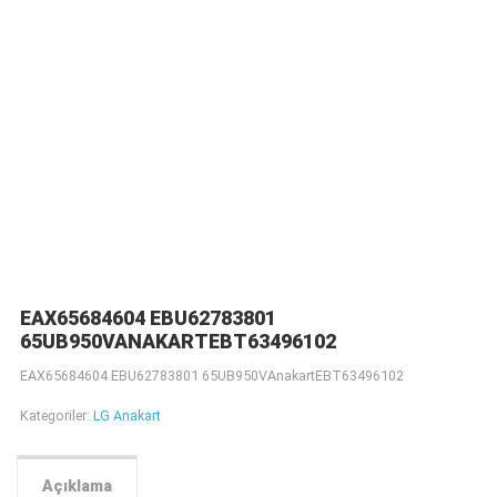
EAX65684604 EBU62783801
65UB950VANAKARTEBT63496102
EAX65684604 EBU62783801 65UB950VAnakartEBT63496102
Kategoriler:
LG Anakart
Açıklama