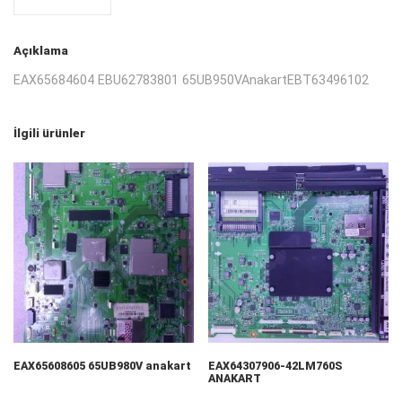
Açıklama
EAX65684604 EBU62783801 65UB950VAnakartEBT63496102
İlgili ürünler
EAX65608605 65UB980V anakart
EAX64307906-42LM760S
ANAKART