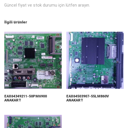
Güncel fiyat ve stok durumu için lütfen arayın.
İlgili ürünler
EAX64349211-50PM6900
EAX64503907-55LM860V
ANAKART
ANAKART