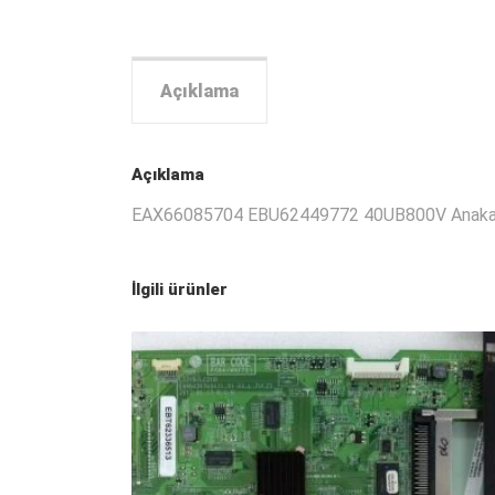
Açıklama
Açıklama
EAX66085704 EBU62449772 40UB800V Anaka
İlgili ürünler