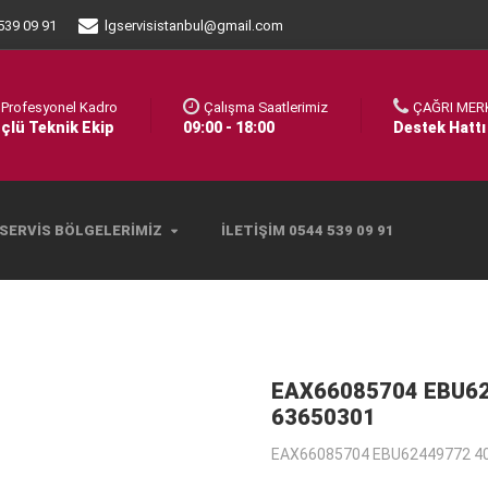
539 09 91
lgservisistanbul@gmail.com
Profesyonel Kadro
Çalışma Saatlerimiz
ÇAĞRI MER
çlü Teknik Ekip
09:00 - 18:00
Destek Hattı
SERVIS BÖLGELERIMIZ
İLETIŞIM 0544 539 09 91
EAX66085704 EBU6
63650301
EAX66085704 EBU62449772 40