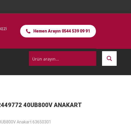
KEZİ
Hemen Arayın 0544 539 09 91
2449772 40UB800V ANAKART
UB800V Anakart 63650301