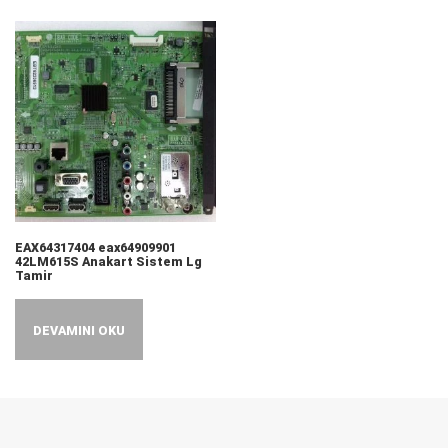
EAX64317404 eax64909901
42LM615S Anakart Sistem Lg
Tamir
DEVAMINI OKU