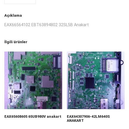
Açıklama
EAX66564102 EBT63894802 32SL5B Anakart
İlgili ürünler
EAX65608605 65UB980V anakart
EAX64307906-42LM640S
ANAKART