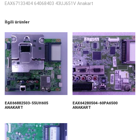
EAX67133404 64068403 43UJ651V Anakart
İlgili ürünler
EAX66882503-55UH605
EAX64280504-60PA6500
ANAKART
ANAKART