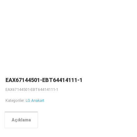
EAX67144501-EBT64414111-1
EAX67144501-EBT64414111-1
Kategoriler:
LG Anakart
Açıklama