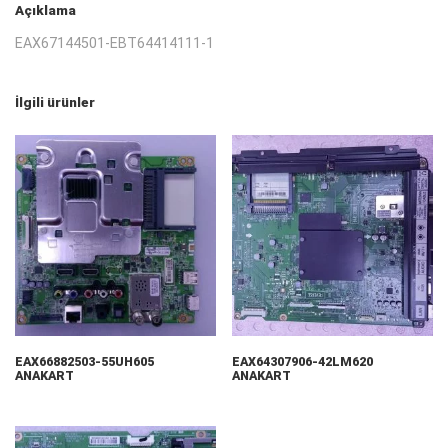
Açıklama
EAX67144501-EBT64414111-1
İlgili ürünler
EAX66882503-55UH605
EAX64307906-42LM620
ANAKART
ANAKART