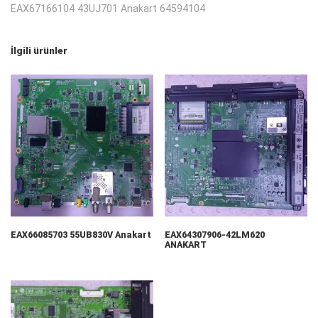
EAX67166104 43UJ701 Anakart 64594104
İlgili ürünler
EAX66085703 55UB830V Anakart
EAX64307906-42LM620
ANAKART