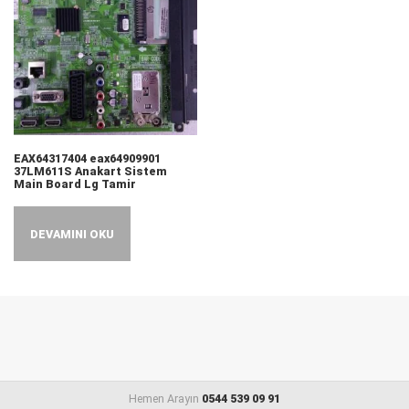
EAX64317404 eax64909901
37LM611S Anakart Sistem
Main Board Lg Tamir
DEVAMINI OKU
Hemen Arayın
0544 539 09 91