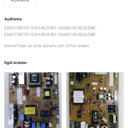
Açıklama
Açıklama
EAX67189101-EAY64529401-55UK6100-BESLEME-
EAX67189101-EAY64529401-55UK6100-BESLEME
Güncel fiyat ve stok durumu için lütfen arayın.
İlgili ürünler