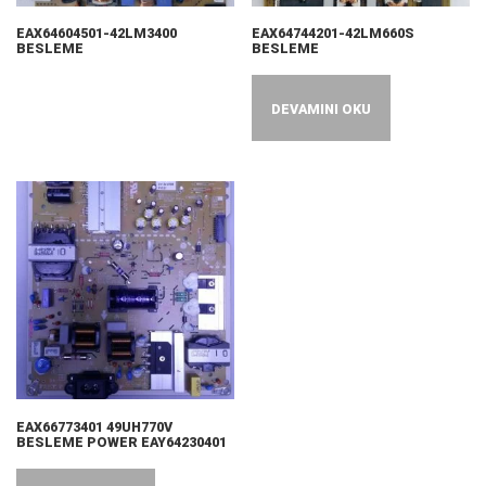
EAX64604501-42LM3400
EAX64744201-42LM660S
BESLEME
BESLEME
DEVAMINI OKU
EAX66773401 49UH770V
BESLEME POWER EAY64230401