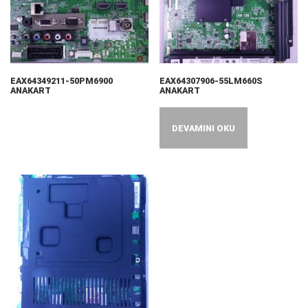
EAX64349211-50PM6900
EAX64307906-55LM660S
ANAKART
ANAKART
DEVAMINI OKU