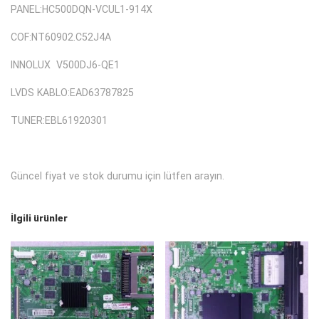
PANEL:HC500DQN-VCUL1-914X
COF:NT60902.C52J4A
INNOLUX V500DJ6-QE1
LVDS KABLO:EAD63787825
TUNER:EBL61920301
Güncel fiyat ve stok durumu için lütfen arayın.
İlgili ürünler