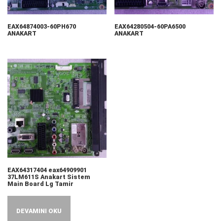
EAX64874003-60PH670
EAX64280504-60PA6500
ANAKART
ANAKART
EAX64317404 eax64909901
37LM611S Anakart Sistem
Main Board Lg Tamir
DEVAMINI OKU