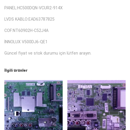
PANEL:HC500DQN-VCUR2-914X
LVDS KABLO:EAD63787825
COF:NT60902H-C52J4A
İNNOLUX V500DJ6-QE1
Güncel fiyat ve stok durumu için lütfen arayın.
İlgili ürünler