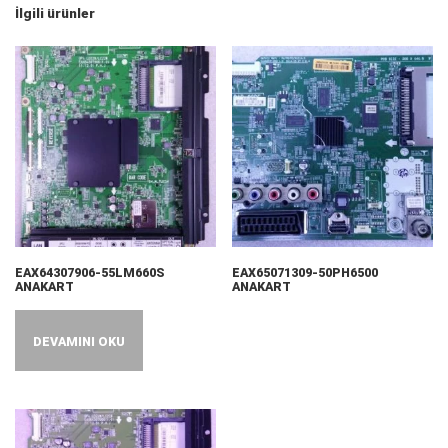
İlgili ürünler
EAX64307906-55LM660S
EAX65071309-50PH6500
ANAKART
ANAKART
DEVAMINI OKU