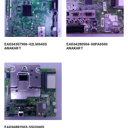
EAX64307906-42LM640S
EAX64280504-60PA6500
ANAKART
ANAKART
EAX66882503-55UH605