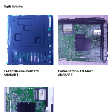
İlgili ürünler
EAX66104204-65UC970
EAX64307906-42LM620
ANAKART
ANAKART