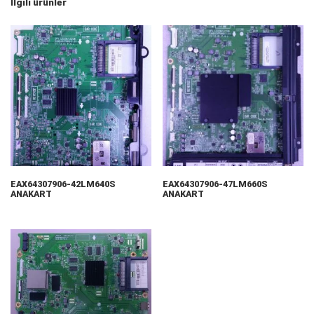
İlgili ürünler
EAX64307906-42LM640S
EAX64307906-47LM660S
ANAKART
ANAKART