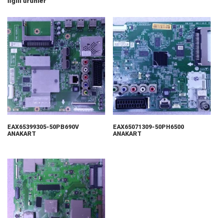
İlgili ürünler
EAX65399305-50PB690V
EAX65071309-50PH6500
ANAKART
ANAKART