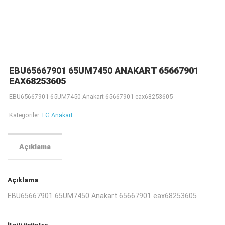
EBU65667901 65UM7450 ANAKART 65667901
EAX68253605
EBU65667901 65UM7450 Anakart 65667901 eax68253605
Kategoriler:
LG Anakart
Açıklama
Açıklama
EBU65667901 65UM7450 Anakart 65667901 eax68253605