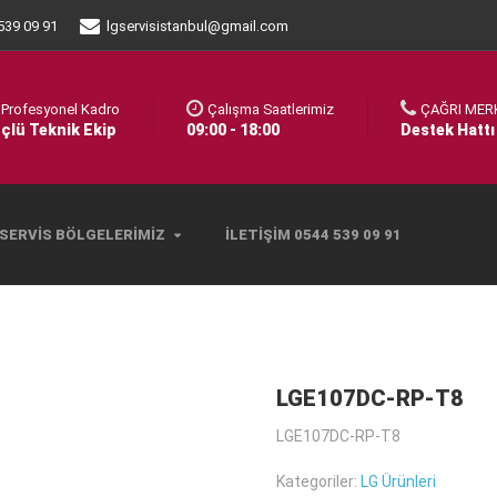
539 09 91
lgservisistanbul@gmail.com
Profesyonel Kadro
Çalışma Saatlerimiz
ÇAĞRI MER
çlü Teknik Ekip
09:00 - 18:00
Destek Hattı
SERVIS BÖLGELERIMIZ
İLETIŞIM 0544 539 09 91
LGE107DC-RP-T8
LGE107DC-RP-T8
Kategoriler:
LG Ürünleri