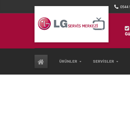
0544 
Gü
ÜRÜNLER
SERVISLER