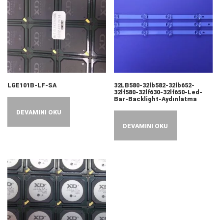
LGE101B-LF-SA
32LB580-32lb582-32lb652-
32lf580-32lf630-32lf650-Led-
Bar-Backlight-Aydınlatma
DEVAMINI OKU
DEVAMINI OKU