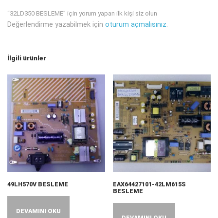
“32LD350 BESLEME” için yorum yapan ilk kişi siz olun
Değerlendirme yazabilmek için
oturum açmalısınız
.
İlgili ürünler
49LH570V BESLEME
EAX64427101-42LM615S
BESLEME
DEVAMINI OKU
DEVAMINI OKU