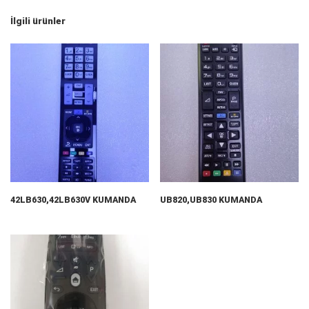
İlgili ürünler
42LB630,42LB630V KUMANDA
UB820,UB830 KUMANDA