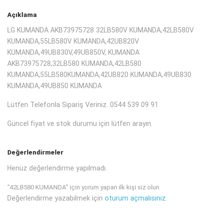
Açıklama
LG KUMANDA AKB73975728 32LB580V KUMANDA,42LB580V
KUMANDA,55LB580V KUMANDA,42UB820V
KUMANDA,49UB830V,49UB850V, KUMANDA
AKB73975728,32LB580 KUMANDA,42LB580
KUMANDA,55LB580KUMANDA,42UB820 KUMANDA,49UB830
KUMANDA,49UB850 KUMANDA
Lütfen Telefonla Sipariş Veriniz. 0544 539 09 91
Güncel fiyat ve stok durumu için lütfen arayın.
Değerlendirmeler
Henüz değerlendirme yapılmadı.
“42LB580 KUMANDA” için yorum yapan ilk kişi siz olun
Değerlendirme yazabilmek için
oturum açmalısınız
.