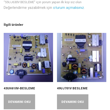
“55UJ630V BESLEME” için yorum yapan ilk kişi siz olun
Değerlendirme yazabilmek için
oturum açmalısınız
.
İlgili ürünler
43UH610V-BESLEME
49UJ701V BESLEME
DEVAMINI OKU
DEVAMINI OKU