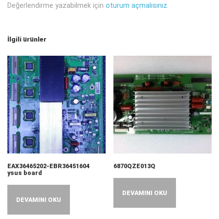
Değerlendirme yazabilmek için
oturum açmalısınız
.
İlgili ürünler
EAX36465202-EBR36451604
6870QZE013Q
ysus board
DEVAMINI OKU
DEVAMINI OKU