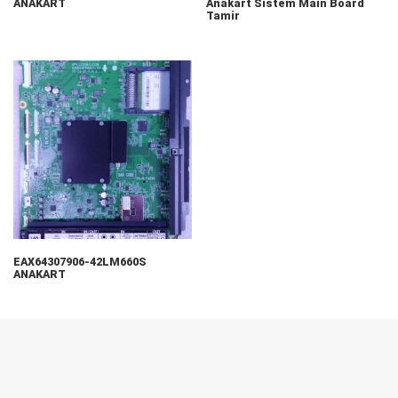
ANAKART
Anakart Sistem Main Board
Tamir
EAX64307906-42LM660S
ANAKART