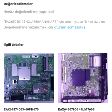
Değerlendirmeler
Henüz değerlendirme yapılmadı.
“EAX65040104-42LA860V ANAKART” için yorum yapan ilk kişi siz olun
Değerlendirme yazabilmek için
oturum açmalısınız
.
İlgili ürünler
EAX64874003-60PH670
EAX64307906 47LM760S